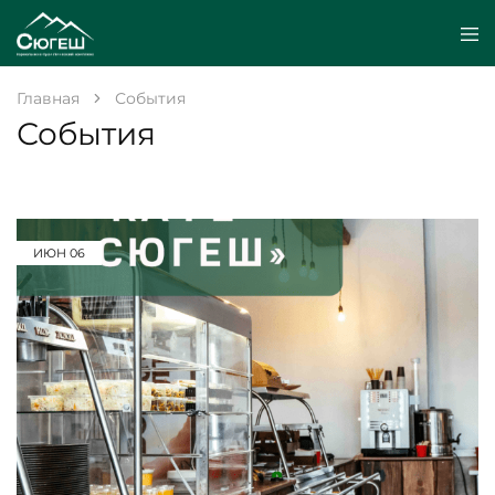
Главная
События
События
ИЮН
06