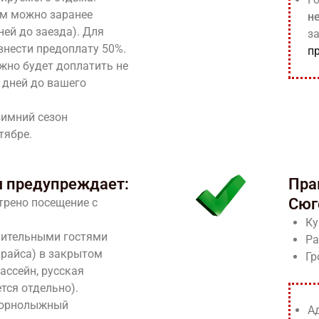
м можно заранее
н
ней до заезда). Для
з
внести предоплату 50%.
п
жно будет доплатить не
5 дней до вашего
зимний сезон
тябре.
 предупреждает:
Пра
Сюг
трено посещение с
Ку
нительными гостями
Ра
прайса) в закрытом
Гр
ассейн, русская
тся отдельно).
горнолыжный
А