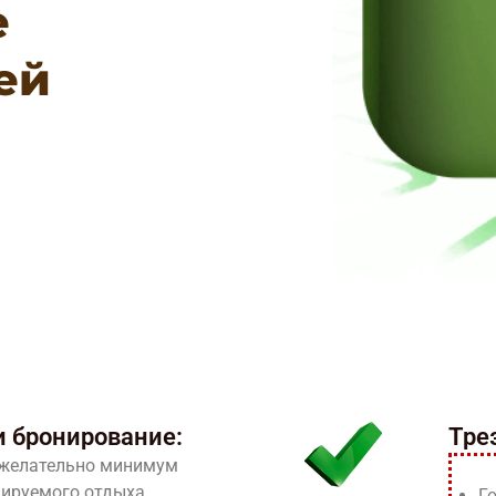
е
ей
 бронирование:
Тре
 желательно минимум
нируемого отдыха.
Г