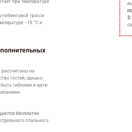
отает при температуре
в
п
утюбинговой трассе
3.
емпературе −16 °C и
ср
ополнительных
 рассчитаны на
тво гостей, однако
 быть гибкими и идти
желаниям.
щаются бесплатно
отдельного спального