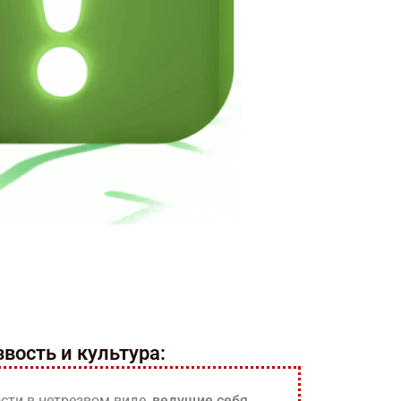
звость и культура:
ости в нетрезвом виде,
ведущие себя