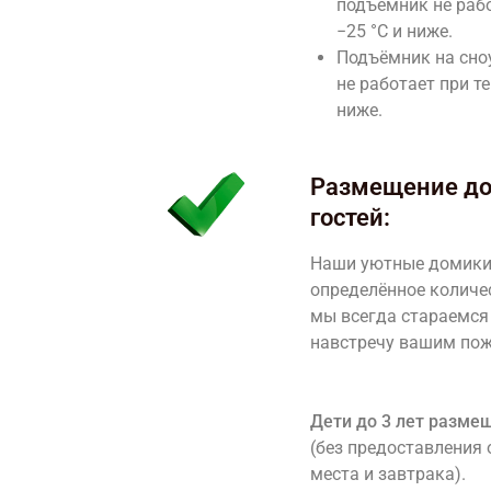
подъёмник не раб
−25 °C и ниже.
Подъёмник на сно
не работает при т
ниже.
Размещение д
гостей:
Наши уютные домики
определённое количес
мы всегда стараемся
навстречу вашим по
Дети до 3 лет разме
(без предоставления 
места и завтрака).