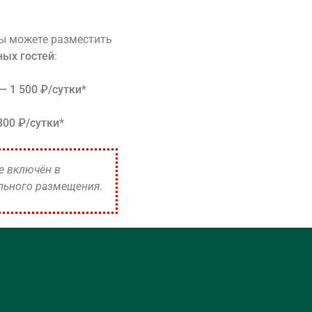
ы можете разместить
ных гостей
:
— 1 500 ₽/сутки
*
800 ₽/сутки
*
е включён в
льного размещения.