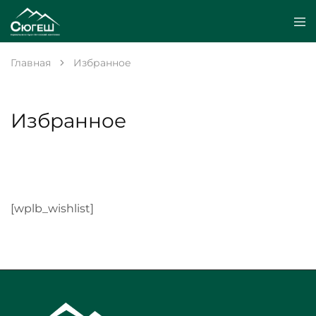
Главная
Избранное
Избранное
[wplb_wishlist]