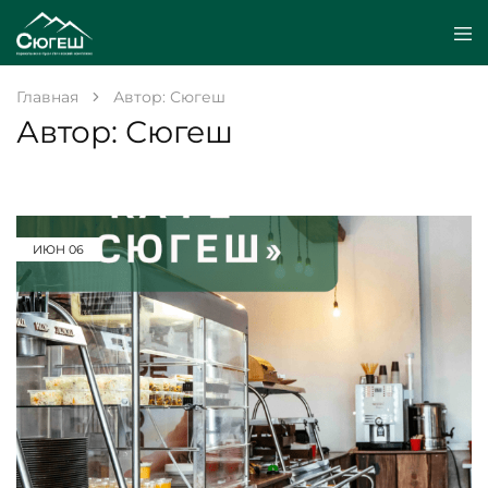
Главная
Автор:
Сюгеш
Автор:
Сюгеш
ИЮН
06